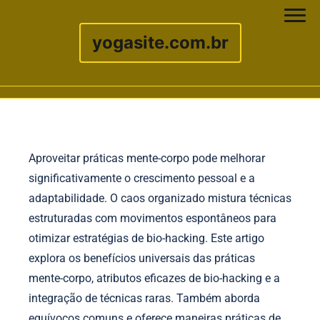
yogasite.com.br
Skip to content
Aproveitar práticas mente-corpo pode melhorar
significativamente o crescimento pessoal e a
adaptabilidade. O caos organizado mistura técnicas
estruturadas com movimentos espontâneos para
otimizar estratégias de bio-hacking. Este artigo
explora os benefícios universais das práticas
mente-corpo, atributos eficazes de bio-hacking e a
integração de técnicas raras. Também aborda
equívocos comuns e oferece maneiras práticas de