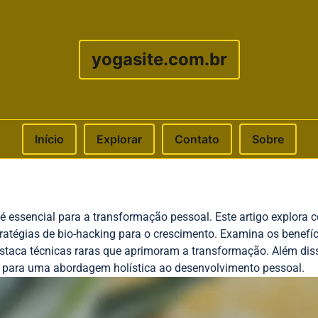
yogasite.com.br
Início
Explorar
Contato
Sobre
 é essencial para a transformação pessoal. Este artigo explora 
tratégias de bio-hacking para o crescimento. Examina os benefí
aca técnicas raras que aprimoram a transformação. Além disso
de para uma abordagem holística ao desenvolvimento pessoal.