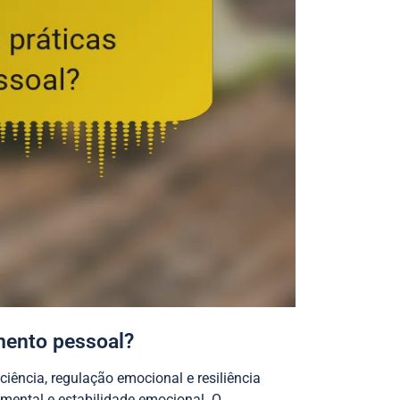
imento pessoal?
iência, regulação emocional e resiliência
ental e estabilidade emocional. O