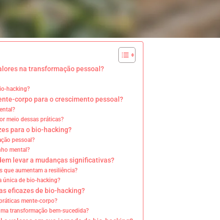
valores na transformação pessoal?
io-hacking?
mente-corpo para o crescimento pessoal?
ental?
or meio dessas práticas?
zes para o bio-hacking?
ação pessoal?
nho mental?
dem levar a mudanças significativas?
 que aumentam a resiliência?
 única de bio-hacking?
as eficazes de bio-hacking?
 práticas mente-corpo?
a uma transformação bem-sucedida?