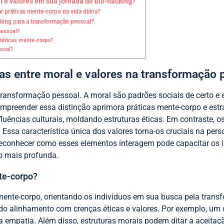
l e valores em sua jornada de bio-hacking?
r práticas mente-corpo na vida diária?
cking para a transformação pessoal?
pessoal?
práticas mente-corpo?
soal?
ças entre moral e valores na transformação 
 transformação pessoal. A moral são padrões sociais de certo e 
preender essa distinção aprimora práticas mente-corpo e estr
luências culturais, moldando estruturas éticas. Em contraste, 
s. Essa característica única dos valores torna-os cruciais na p
Reconhecer como esses elementos interagem pode capacitar os i
o mais profunda.
te-corpo?
mente-corpo, orientando os indivíduos em sua busca pela trans
ndo alinhamento com crenças éticas e valores. Por exemplo, u
 empatia. Além disso, estruturas morais podem ditar a aceitaç