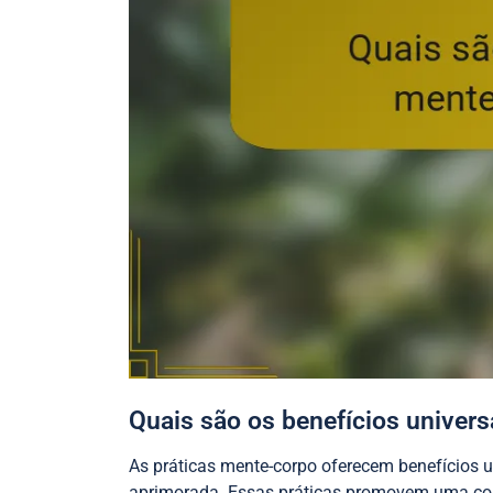
Quais são os benefícios univer
As práticas mente-corpo oferecem benefícios un
aprimorada. Essas práticas promovem uma con