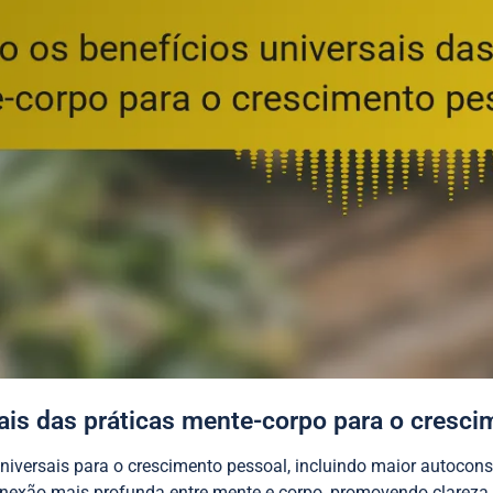
sais das práticas mente-corpo para o cresc
iversais para o crescimento pessoal, incluindo maior autoconsc
exão mais profunda entre mente e corpo, promovendo clareza m