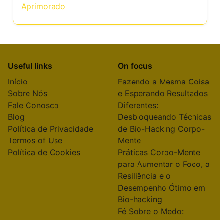
Aprimorado
Useful links
On focus
Início
Fazendo a Mesma Coisa
Sobre Nós
e Esperando Resultados
Fale Conosco
Diferentes:
Blog
Desbloqueando Técnicas
Política de Privacidade
de Bio-Hacking Corpo-
Termos of Use
Mente
Política de Cookies
Práticas Corpo-Mente
para Aumentar o Foco, a
Resiliência e o
Desempenho Ótimo em
Bio-hacking
Fé Sobre o Medo: